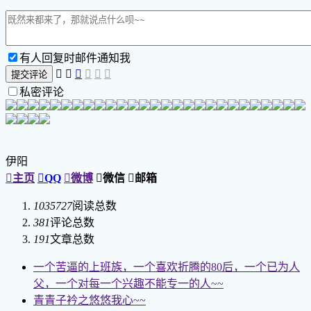
有人回复时邮件通知我






提交评论
私密评论
伊阳

主页

QQ

微博

微信

邮箱
1035727
阅读总数
381
评论总数
191
文章总数
一个苦逼的上班族，一个喜欢折腾的80后，一个已为人
父，一个对每一个兴趣不能专一的人~~
青青子衿之悠悠我心~~