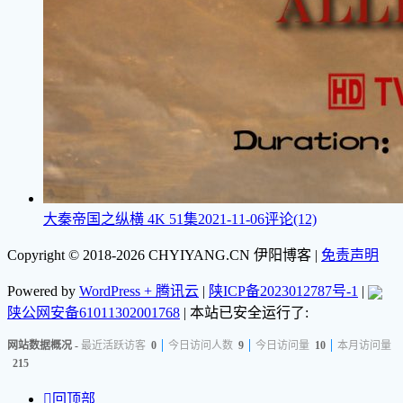
大秦帝国之纵横
4K 51集
2021-11-06
评论(12)
Copyright © 2018-2026 CHYIYANG.CN 伊阳博客
|
免责声明
Powered by
WordPress + 腾讯云
|
陕ICP备2023012787号-1
|
陕公网安备61011302001768
| 本站已安全运行了:
网站数据概况 -
最近活跃访客
0
今日访问人数
9
今日访问量
10
本月访问量
215

回顶部