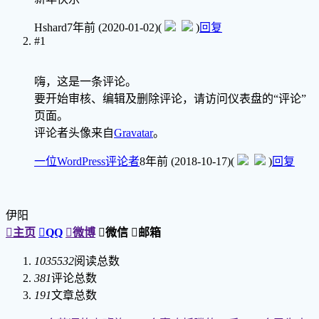
Hshard
7年前 (2020-01-02)
(
)
回复
#1
嗨，这是一条评论。
要开始审核、编辑及删除评论，请访问仪表盘的“评论”
页面。
评论者头像来自
Gravatar
。
一位WordPress评论者
8年前 (2018-10-17)
(
)
回复
伊阳

主页

QQ

微博

微信

邮箱
1035532
阅读总数
381
评论总数
191
文章总数