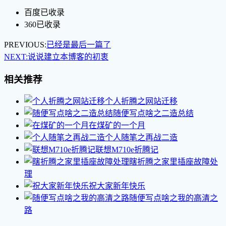
百度已收录
360已收录
PREVIOUS:
已经是最后一篇了
NEXT:
说说建立本博客的初衷
相关推荐
个人折腾之网站迁移
随便写点啥之二造总结
在煤矿的一个月
个人随笔之再战二造
联想M710e折腾记
瞎折腾之家里插座故障处
理
祝大家新年快乐
随便写点啥之我的高清之
路