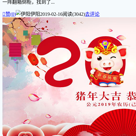
一阵翻箱倒柜，找到了...

赞(
0
)
伊阳
2019-02-16
阅读(3042)
去评论