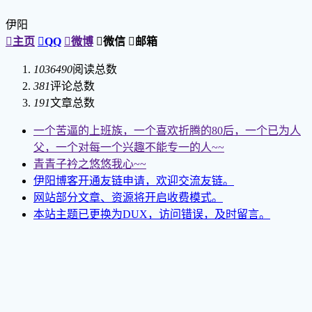
伊阳

主页

QQ

微博

微信

邮箱
1036490
阅读总数
381
评论总数
191
文章总数
一个苦逼的上班族，一个喜欢折腾的80后，一个已为人
父，一个对每一个兴趣不能专一的人~~
青青子衿之悠悠我心~~
伊阳博客开通友链申请，欢迎交流友链。
网站部分文章、资源将开启收费模式。
本站主题已更换为DUX，访问错误，及时留言。