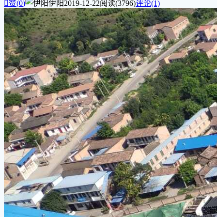

赞(
0
)
伊阳
2019-12-22
阅读(3796)
评论(1)