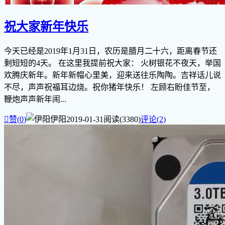
祝大家新年快乐
今天已经是2019年1月31日，农历是腊月二十六，距离春节还
剩短短的4天。 在这里我提前祝大家： 火树银花不夜天，举国
欢腾庆新年。新年新帽心里美，迎来送往乐陶陶。吉祥话儿说
不尽，声声祝福耳边烧。祝你猪年快乐！ 左顾右盼佳节至，
鞭炮声声新年闹...

赞(
0
)
伊阳
2019-01-31
阅读(3380)
评论(2)