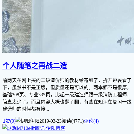
个人随笔之再战二造
前两天在网上买的二级造价师的教材给寄到了，拆开包裹看了
下，虽然书不是正版，但质量还是可以的。两本都不是很厚，
基础308页、专业335页，比起一级建造师跟一级消防工程师，
简直太少了。而且内容大概也翻了翻，有些在知识在复习一级
建造师的时候都有接...

赞(
0
)
伊阳
2019-03-23
阅读(4771)
评论(4)