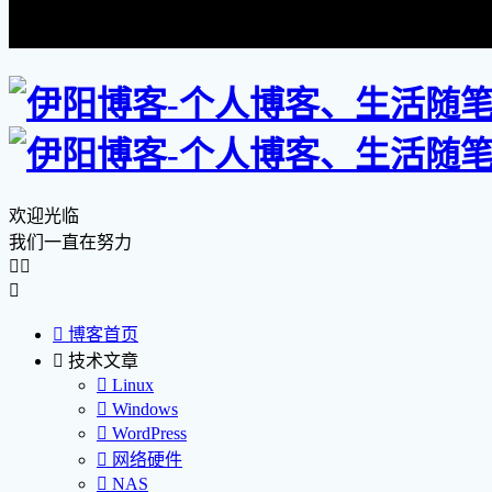
欢迎光临
我们一直在努力




博客首页

技术文章

Linux

Windows

WordPress

网络硬件

NAS