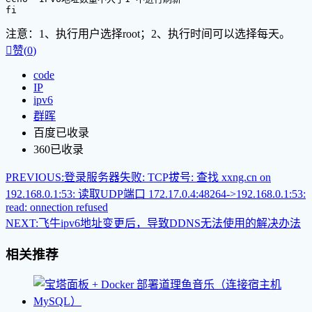
fi
注意：1、执行用户选择root；2、执行时间可以选择每天。

赞(
0
)
code
IP
ipv6
群晖
百度已收录
360已收录
PREVIOUS:
登录服务器失败: TCP拔号: 查找 xxng.cn on
192.168.0.1:53: 读取UDP端口 172.17.0.4:48264->192.168.0.1:53:
read: onnection refused
NEXT:
飞牛ipv6地址变更后，导致DDNS无法使用的解决办法
相关推荐