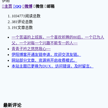
伊阳

主页

QQ

微博

微信

邮箱
1034771
阅读总数
381
评论总数
191
文章总数
一个苦逼的上班族，一个喜欢折腾的80后，一个已为人
父，一个对每一个兴趣不能专一的人~~
青青子衿之悠悠我心~~
伊阳博客开通友链申请，欢迎交流友链。
网站部分文章、资源将开启收费模式。
本站主题已更换为DUX，访问错误，及时留言。
最新评论