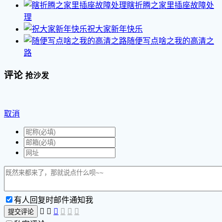
瞎折腾之家里插座故障处
理
祝大家新年快乐
随便写点啥之我的高清之
路
评论
抢沙发
取消
有人回复时邮件通知我






提交评论