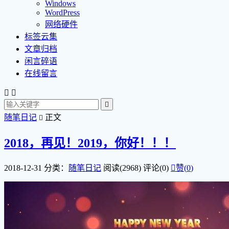
Windows
WordPress
网络硬件
标签云集
文章归档
闲言碎语
在线留言



随笔日记
正文

2018，再见！2019，你好！！！
2018-12-31
分类：
随笔日记
阅读(2968)
评论(0)

赞(
0
)