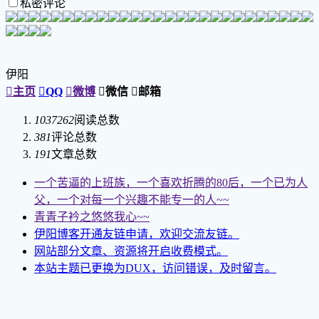
私密评论
伊阳

主页

QQ

微博

微信

邮箱
1037262
阅读总数
381
评论总数
191
文章总数
一个苦逼的上班族，一个喜欢折腾的80后，一个已为人
父，一个对每一个兴趣不能专一的人~~
青青子衿之悠悠我心~~
伊阳博客开通友链申请，欢迎交流友链。
网站部分文章、资源将开启收费模式。
本站主题已更换为DUX，访问错误，及时留言。