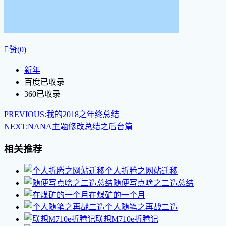

赞(
0
)
新年
百度已收录
360已收录
PREVIOUS:
我的2018之年终总结
NEXT:
NANA主题修改总结之后台篇
相关推荐
个人折腾之网站迁移
随便写点啥之二造总结
在煤矿的一个月
个人随笔之再战二造
联想M710e折腾记