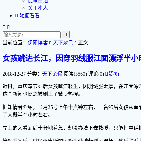
随笔日记
关于本人

随便看看



当前位置：
伊阳博客
天下杂侃
正文


女孩跳进长江，因穿羽绒服江面漂浮半小
2018-12-27
分类：
天下杂侃
阅读(3560)
评论(0)

赞(
0
)
近日，重庆奉节95后女孩跳江轻生，因羽绒服太厚，在江面
这个新闻也随之被刷上了微博热搜。
据知情者介绍，12月25号上午十点钟左右，一名95后女孩
了大概半个小时左右。
岸上的人看到后十分地着急，却没办法下去救援，只能打电话