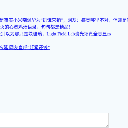
小米嘲讽华为“饥饿营销”，网友：感觉哪里不对，但却是
火的心灵鸡汤语录，句句都是精品！
别以为那只是块玻璃，Light Field Lab谈光场真全息显示
意拖延 网友直呼“赶紧还钱”