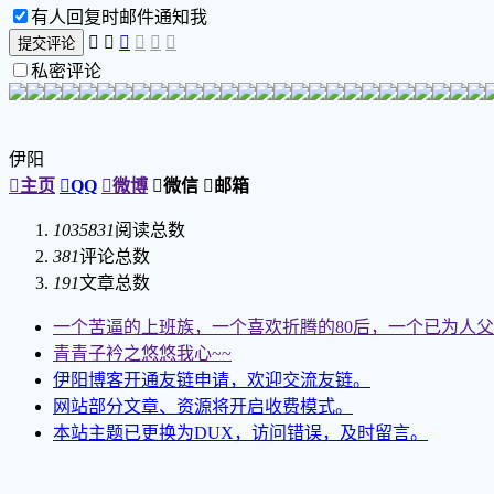
有人回复时邮件通知我






提交评论
私密评论
伊阳

主页

QQ

微博

微信

邮箱
1035831
阅读总数
381
评论总数
191
文章总数
一个苦逼的上班族，一个喜欢折腾的80后，一个已为人父
青青子衿之悠悠我心~~
伊阳博客开通友链申请，欢迎交流友链。
网站部分文章、资源将开启收费模式。
本站主题已更换为DUX，访问错误，及时留言。