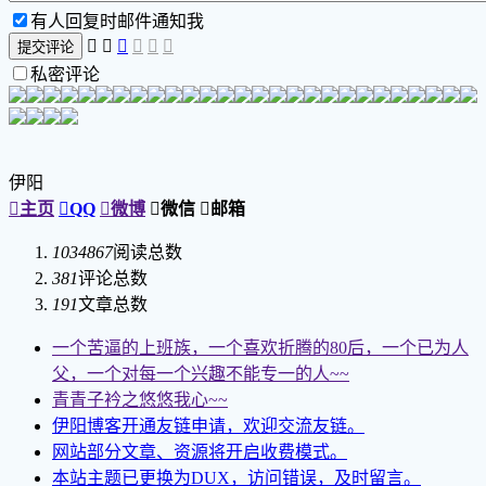
有人回复时邮件通知我






提交评论
私密评论
伊阳

主页

QQ

微博

微信

邮箱
1034867
阅读总数
381
评论总数
191
文章总数
一个苦逼的上班族，一个喜欢折腾的80后，一个已为人
父，一个对每一个兴趣不能专一的人~~
青青子衿之悠悠我心~~
伊阳博客开通友链申请，欢迎交流友链。
网站部分文章、资源将开启收费模式。
本站主题已更换为DUX，访问错误，及时留言。