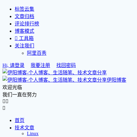
标签云集
文章归档
评论排行榜
博客模式

工具箱
关注我们
阿里百秀
Hi, 请登录
我要注册
找回密码
伊阳博客
欢迎光临
我们一直在努力



首页
技术文章
Linux