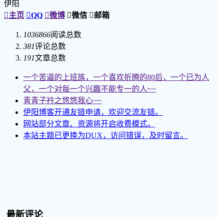
伊阳

主页

QQ

微博

微信

邮箱
1036866
阅读总数
381
评论总数
191
文章总数
一个苦逼的上班族，一个喜欢折腾的80后，一个已为人
父，一个对每一个兴趣不能专一的人~~
青青子衿之悠悠我心~~
伊阳博客开通友链申请，欢迎交流友链。
网站部分文章、资源将开启收费模式。
本站主题已更换为DUX，访问错误，及时留言。
最新评论