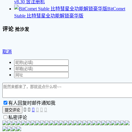
v8.30
含注册机
BitComet
Stable 比特彗星全功能解锁豪华版
评论
抢沙发
取消
有人回复时邮件通知我






提交评论
私密评论