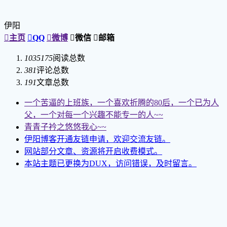
伊阳

主页

QQ

微博

微信

邮箱
1035175
阅读总数
381
评论总数
191
文章总数
一个苦逼的上班族，一个喜欢折腾的80后，一个已为人
父，一个对每一个兴趣不能专一的人~~
青青子衿之悠悠我心~~
伊阳博客开通友链申请，欢迎交流友链。
网站部分文章、资源将开启收费模式。
本站主题已更换为DUX，访问错误，及时留言。