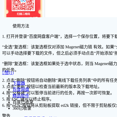
使用方法
1. 打开并登录“百度网盘客户端”，选择一个保存位置，将要
“全选”复选框：该复选框仅对添加 Magenet磁力链 有效。如果
可以手动选择要下载的文件，但之后必须手动点击“开始添加”按
“删除”复选框：该复选框如果处于选中状态，则当 Magenet
的任务。

赞(
1
)
2. 点击“删除”按钮将自动删除“离线下载任务列表”中的所有任
下载器
3. 点击“更新”按钮以检查当前最新的版本及下载地址。
百度网盘
4. 按“空格键”可以暂停当前进行的任务，再按一次即可恢复。
精品软件
5. 按 ESC 键可以终止程序。
百度已收录
6. 按“ed2k”按钮将从剪贴板提取 ed2k 链接，但不限于剪贴板仅含有 
360已收录
警告