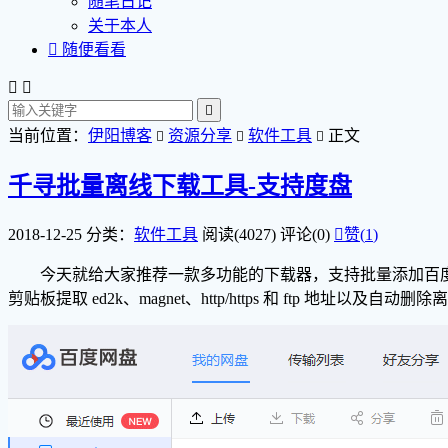
随笔日记
关于本人

随便看看



当前位置：
伊阳博客
资源分享
软件工具
正文



千寻批量离线下载工具-支持度盘
2018-12-25
分类：
软件工具
阅读(4027)
评论(0)

赞(
1
)
今天就给大家推荐一款多功能的下载器，支持批量添加百度网盘离
剪贴板提取 ed2k、magnet、http/https 和 ftp 地址以及