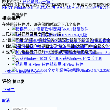
PREVIOUS:
已经是最后一篇了
本软件会使用剪切板。在使用本软件时，如果剪切板中有数据
NEXT:
Windows/Office 激活工具 AAct 4.0 + x64 Protable中文
先决条件
相关推荐
在使用该软件时，请确保同时满足下几个条件
错误码63CF修复软件
1. 已打开并已登录百度网盘客户端。
MEGUI v2913中文版
2. “我的网盘”选项、“离线任务”按钮及“新建下载任务”窗口
GPU-Z 显卡检测软件
3. 确认百度网盘客户端界面位于“我的网盘”选项下的“全部文
冰点还原标准+企业版v8.30
4. 没有子对话框窗口打开，否则程序可能无法正常使用。
BitCome
云萌Windows 10激活工具
下载
赫斯曼 HiView 软件
UltraISO 9.7.
下载一（提取码kpv0）
评论
抢沙发
下载二
取消