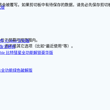
将会被覆写。如果剪切板中有待保存的数据，请务必先保存剪切
汉化版
完全位于屏幕可视范围内。
 v2.46.0 汉化版
件”，而不是其它选项（比如“最近使用”等）。
含注册机
t Stable 比特彗星全功能解锁豪华版
2.3561全功能绿色破解版