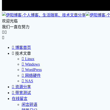
欢迎光临
我们一直在努力




博客首页

技术文章

Linux

Windows

WordPress

网络硬件

NAS

资源分享

带宽测试
在线留言
闲言碎语