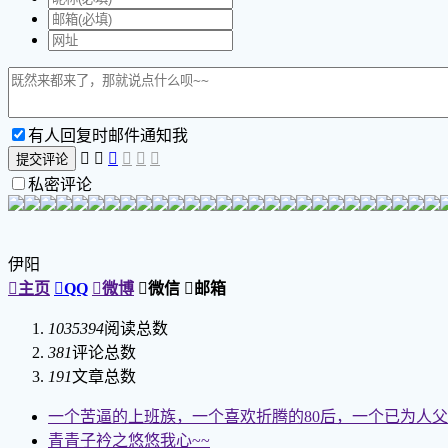
有人回复时邮件通知我






提交评论
私密评论
伊阳

主页

QQ

微博

微信

邮箱
1035394
阅读总数
381
评论总数
191
文章总数
一个苦逼的上班族，一个喜欢折腾的80后，一个已为人父
青青子衿之悠悠我心~~