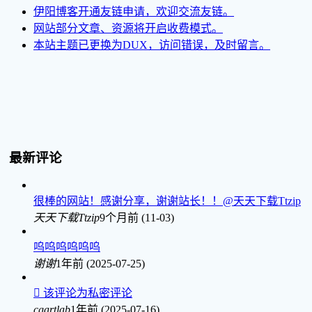
伊阳博客开通友链申请，欢迎交流友链。
网站部分文章、资源将开启收费模式。
本站主题已更换为DUX，访问错误，及时留言。
最新评论
很棒的网站！感谢分享，谢谢站长！！@天天下载Ttzip
天天下载Ttzip
9个月前 (11-03)
呜呜呜呜呜呜
谢谢
1年前 (2025-07-25)

该评论为私密评论
cgartlab
1年前 (2025-07-16)