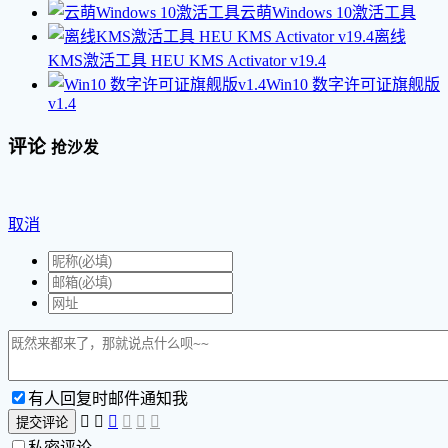
云萌Windows 10激活工具
离线
KMS激活工具 HEU KMS Activator v19.4
Win10 数字许可证旗舰版
v1.4
评论
抢沙发
取消
有人回复时邮件通知我






提交评论
私密评论