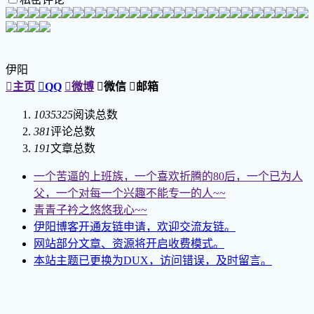
伊阳

主页

QQ

微博

微信

邮箱
1035325
阅读总数
381
评论总数
191
文章总数
一个苦逼的上班族，一个喜欢折腾的80后，一个已为人
父，一个对每一个兴趣不能专一的人~~
青青子衿之悠悠我心~~
伊阳博客开通友链申请，欢迎交流友链。
网站部分文章、资源将开启收费模式。
本站主题已更换为DUX，访问错误，及时留言。