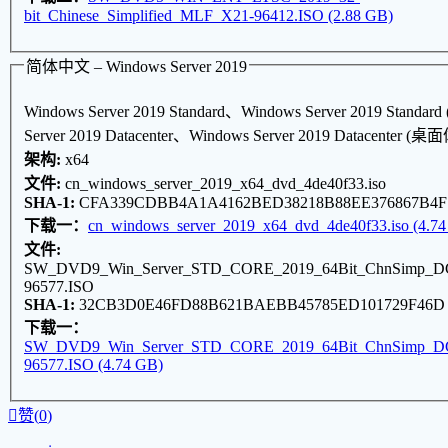
bit_Chinese_Simplified_MLF_X21-96412.ISO (2.88 GB)
简体中文 – Windows Server 2019
Windows Server 2019 Standard、Windows Server 2019 Stan
Server 2019 Datacenter、Windows Server 2019 Datacenter (桌
架构:
x64
文件:
cn_windows_server_2019_x64_dvd_4de40f33.iso
SHA-1:
CFA339CDBB4A1A4162BED38218B88EE376867B4F
下载一：
cn_windows_server_2019_x64_dvd_4de40f33.iso (4.7
文件:
SW_DVD9_Win_Server_STD_CORE_2019_64Bit_ChnSimp_
96577.ISO
SHA-1:
32CB3D0E46FD88B621BAEBB45785ED101729F46D
下载一：
SW_DVD9_Win_Server_STD_CORE_2019_64Bit_ChnSimp_
96577.ISO (4.74 GB)

赞(
0
)