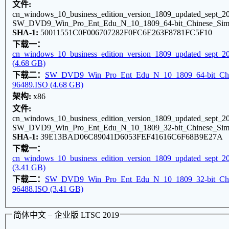
文件:
cn_windows_10_business_edition_version_1809_updated_sept_2
SW_DVD9_Win_Pro_Ent_Edu_N_10_1809_64-bit_Chinese_Sim
SHA-1:
50011551C0F006707282F0FC6E263F8781FC5F10
下载一：
cn_windows_10_business_edition_version_1809_updated_sept_2
(4.68 GB)
下载二：
SW_DVD9_Win_Pro_Ent_Edu_N_10_1809_64-bit_Chi
96489.ISO (4.68 GB)
架构:
x86
文件:
cn_windows_10_business_edition_version_1809_updated_sept_2
SW_DVD9_Win_Pro_Ent_Edu_N_10_1809_32-bit_Chinese_Sim
SHA-1:
39E13BAD06C89041D6053FEF41616C6F68B9E27A
下载一：
cn_windows_10_business_edition_version_1809_updated_sept_2
(3.41 GB)
下载二：
SW_DVD9_Win_Pro_Ent_Edu_N_10_1809_32-bit_Chi
96488.ISO (3.41 GB)
简体中文 – 企业版 LTSC 2019