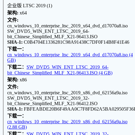
企业版 LTSC 2019 (1)
架构:
x64
文件:
cn_windows_10_enterprise_ltsc_2019_x64_dvd_d17070a8.iso
SW_DVD5_WIN_ENT_LTSC_2019_64-
bit_Chinese_Simplified_MLF_X21-96413.ISO
SHA-1:
C0B4704E1336281C98A91438C7DF0F14B8F41E46
下载一：
cn_windows_10_enterprise_ltsc_2019_x64_dvd_d17070a8.iso (4
GB)
下载二：
SW_DVD5_WIN_ENT_LTSC_2019_64-
bit_Chinese_Simplified_MLF_X21-96413.ISO (4 GB)
架构:
x86
文件:
cn_windows_10_enterprise_ltsc_2019_x86_dvd_62156a9a.iso
SW_DVD5_WIN_ENT_LTSC_2019_32-
bit_Chinese_Simplified_MLF_X21-96412.ISO
SHA-1:
FBFEABDE20B6F49AA0C7F8FD62A5BA029505F36
下载一：
cn_windows_10_enterprise_ltsc_2019_x86_dvd_62156a9a.iso
(2.88 GB)
下载二：
SW_DVD5_WIN_ENT_LTSC_2019_32-